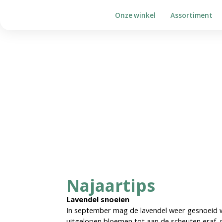
Onze winkel
Assortiment
Home
»
Najaartips
Najaartips
Najaartips
Lavendel snoeien
In september mag de lavendel weer gesnoeid w
uitgelopen bloemen tot aan de scheuten eraf, 