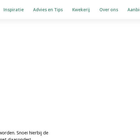
Inspiratie
Advies en Tips
Kwekerij
Over ons
Aanbi
orden. Snoei hierbij de
niet daaronder!