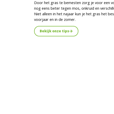
Door het gras te bemesten zorg je voor een vo
nog eens beter tegen mos, onkruid en verschi
Niet alleen in het najaar kun je het gras het b
voorjaar en in de zomer.
Bekijk onze tips
Voorjaar
Voorjaarsbloeie
Laat uw tuin stralen met onze voorjaarsbloei
tot halverwege april staan ze volop in bloei 
en leven in uw buitenruimte. Kies uit een vro
violen en primula’s in allerlei soorten en all
regenboog. Perfect om de lente feestelijk t