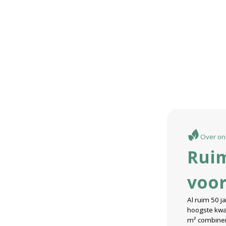
Over on
Ruim
voor
Al ruim 50 j
hoogste kwal
m² combine