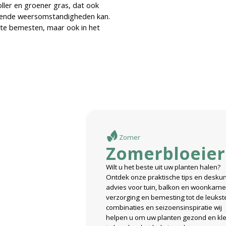
ller en groener gras, dat ook
llende weersomstandigheden kan.
este bemesten, maar ook in het
Zomer
rs
Zomerbloeier
ers! Vanaf februari
Wilt u het beste uit uw planten halen?
en brengen ze kleur
Ontdek onze praktische tips en desku
lijk assortiment
advies voor tuin, balkon en woonkame
e kleuren van de
verzorging en bemesting tot de leukst
e verwelkomen!
combinaties en seizoensinspiratie wij
helpen u om uw planten gezond en kle