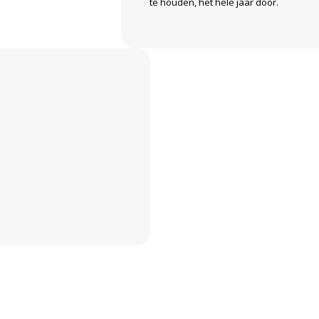
te houden, het hele jaar door.
Kwekerij
In onze 28.000 m² volledig gekl
beste start. Van zaad tot verkoo
omstandigheden en met de groots
gezonde, sterke planten creëre
vertrouwen!
Lees verder