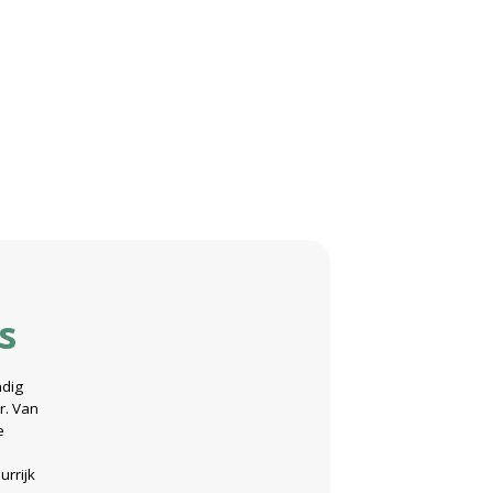
s
ndig
r. Van
e
urrijk