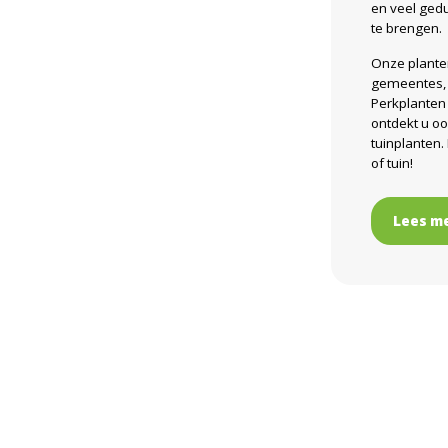
en veel gedu
te brengen.
Onze planten
gemeentes, b
Perkplanten 
ontdekt u o
tuinplanten.
of tuin!
Lees m